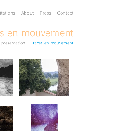
itations
About
Press
Contact
es en mouvement
presentation
Traces en mouvement